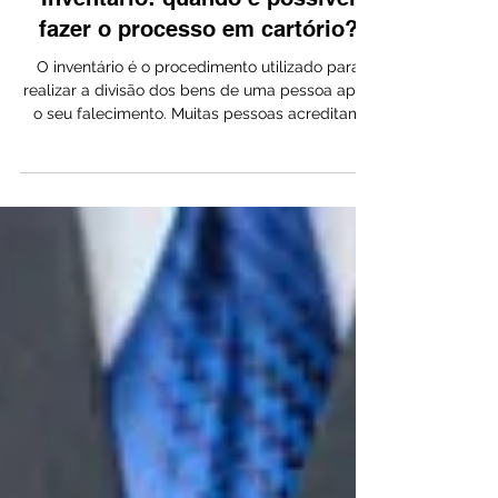
Inventário: quando é possível
fazer o processo em cartório?
O inventário é o procedimento utilizado para
realizar a divisão dos bens de uma pessoa após
o seu falecimento. Muitas pessoas acreditam
que esse processo precisa sempre ser feito na
Justiça, mas em alguns casos ele pode ser
realizado diretamente em cartório. Esse
procedimento é conhecido como inventário
extrajudicial , e costuma ser mais rápido e
menos burocrático. Quando o inventário pode
ser feito em cartório? Para que o inventário seja
realizado em cartório, alguns requisi